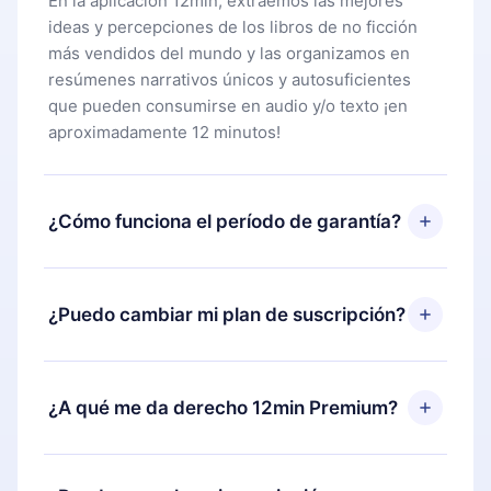
En la aplicación 12min, extraemos las mejores
ideas y percepciones de los libros de no ficción
más vendidos del mundo y las organizamos en
resúmenes narrativos únicos y autosuficientes
que pueden consumirse en audio y/o texto ¡en
aproximadamente 12 minutos!
¿Cómo funciona el período de garantía?
Puedes descargar nuestra aplicación y comenzar a
disfrutar de nuestra biblioteca. Si por alguna razón
¿Puedo cambiar mi plan de suscripción?
no estás satisfecho con nuestra plataforma,
simplemente contacta a nuestro equipo de
Sí, pero el cambio solo se aplicará a partir del
soporte (
contacto@12min.com
) dentro de los 7
próximo período de facturación. Por ejemplo, si
¿A qué me da derecho 12min Premium?
días posteriores a la compra y solicita el
decides cambiar tu suscripción mensual a anual,
reembolso del valor. Recibirás todo lo que
después de confirmar el cambio al plan anual, el
pagaste, sin preguntas ni burocracia.
12min Premium es un plan que te garantiza acceso
nuevo plan solo se aplicará y cobrará después del
a toda nuestra biblioteca de más de 2500 títulos