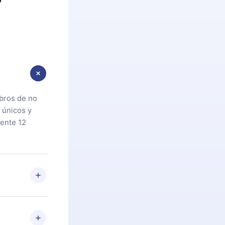
ibros de no
 únicos y
ente 12
oteca. Si por
cta a
riores a la