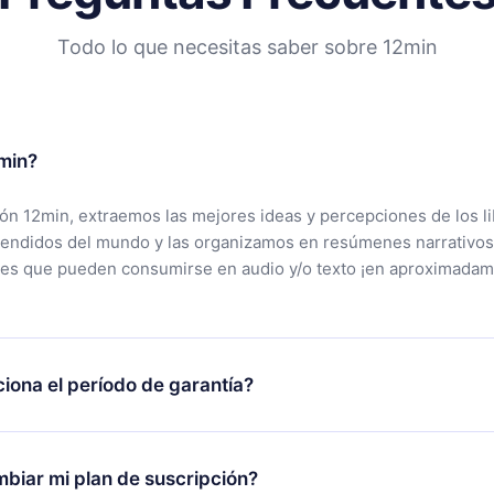
Todo lo que necesitas saber sobre 12min
min?
ción 12min, extraemos las mejores ideas y percepciones de los l
vendidos del mundo y las organizamos en resúmenes narrativos
tes que pueden consumirse en audio y/o texto ¡en aproximadam
iona el período de garantía?
rgar nuestra aplicación y comenzar a disfrutar de nuestra bibli
 no estás satisfecho con nuestra plataforma, simplemente conta
biar mi plan de suscripción?
po de soporte (
contacto@12min.com
) dentro de los 7 días poste