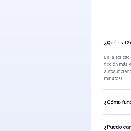
¿Qué es 12
En la aplica
ficción más 
autosuficien
minutos!
¿Cómo func
Puedes desca
alguna razón
¿Puedo cam
nuestro equi