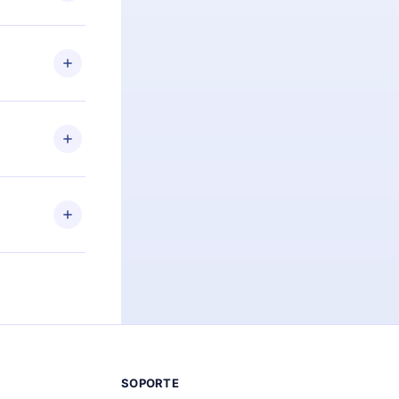
preguntas ni
n. Por
firmar el
niversario de
a de más de
des leer o
ra iOS,
s sin
uier momento
 el contenido
SOPORTE