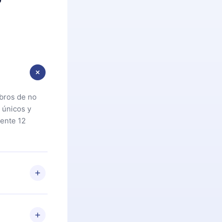
ibros de no
 únicos y
ente 12
oteca. Si por
cta a
riores a la