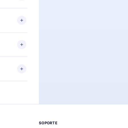
preguntas ni
n. Por
firmar el
niversario de
a de más de
des leer o
ra iOS,
s sin
uier momento
 el contenido
SOPORTE