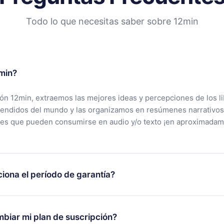
Todo lo que necesitas saber sobre 12min
min?
ción 12min, extraemos las mejores ideas y percepciones de los l
vendidos del mundo y las organizamos en resúmenes narrativos
tes que pueden consumirse en audio y/o texto ¡en aproximadam
iona el período de garantía?
rgar nuestra aplicación y comenzar a disfrutar de nuestra bibli
 no estás satisfecho con nuestra plataforma, simplemente conta
biar mi plan de suscripción?
po de soporte (
contacto@12min.com
) dentro de los 7 días poste