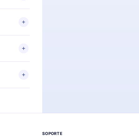
preguntas ni
n. Por
firmar el
niversario de
a de más de
des leer o
ra iOS,
s sin
uier momento
 el contenido
SOPORTE