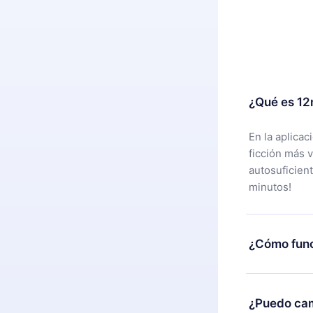
¿Qué es 12
En la aplica
ficción más 
autosuficien
minutos!
¿Cómo func
Puedes desca
alguna razón
¿Puedo cam
nuestro equi