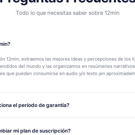
Todo lo que necesitas saber sobre 12min
min?
ción 12min, extraemos las mejores ideas y percepciones de los l
vendidos del mundo y las organizamos en resúmenes narrativos
tes que pueden consumirse en audio y/o texto ¡en aproximadam
iona el período de garantía?
rgar nuestra aplicación y comenzar a disfrutar de nuestra bibli
 no estás satisfecho con nuestra plataforma, simplemente conta
biar mi plan de suscripción?
po de soporte (
contacto@12min.com
) dentro de los 7 días poste