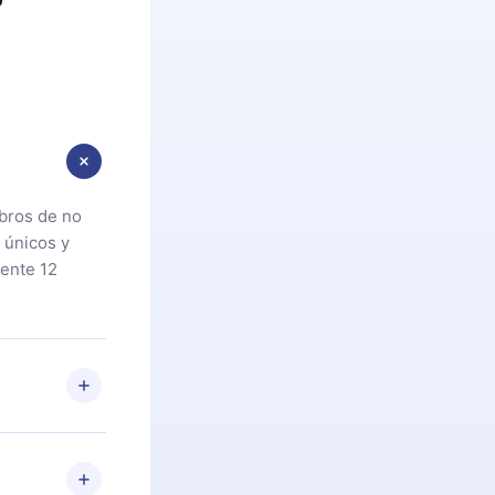
ibros de no
 únicos y
ente 12
oteca. Si por
cta a
riores a la