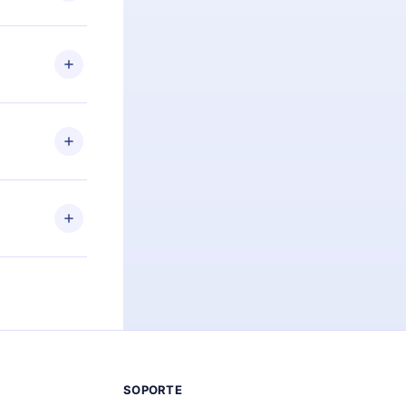
preguntas ni
n. Por
firmar el
niversario de
a de más de
des leer o
ra iOS,
s sin
uier momento
 el contenido
SOPORTE