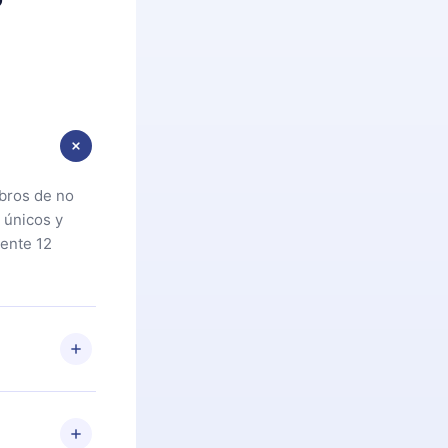
ibros de no
 únicos y
ente 12
oteca. Si por
cta a
riores a la