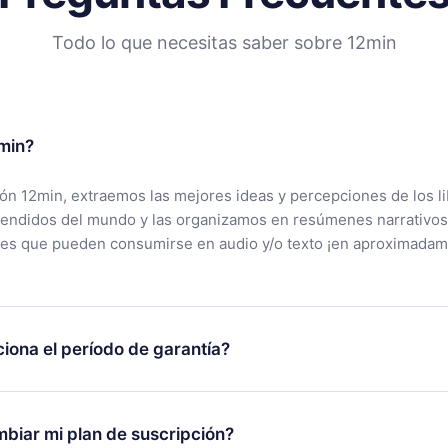
Todo lo que necesitas saber sobre 12min
min?
ción 12min, extraemos las mejores ideas y percepciones de los l
vendidos del mundo y las organizamos en resúmenes narrativos
tes que pueden consumirse en audio y/o texto ¡en aproximadam
iona el período de garantía?
rgar nuestra aplicación y comenzar a disfrutar de nuestra bibli
 no estás satisfecho con nuestra plataforma, simplemente conta
biar mi plan de suscripción?
po de soporte (
contacto@12min.com
) dentro de los 7 días poste