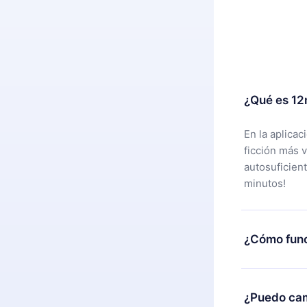
¿Qué es 12
En la aplica
ficción más 
autosuficien
minutos!
¿Cómo func
Puedes desca
alguna razón
¿Puedo cam
nuestro equi