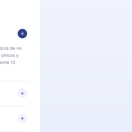
ibros de no
 únicos y
ente 12
oteca. Si por
cta a
riores a la
preguntas ni