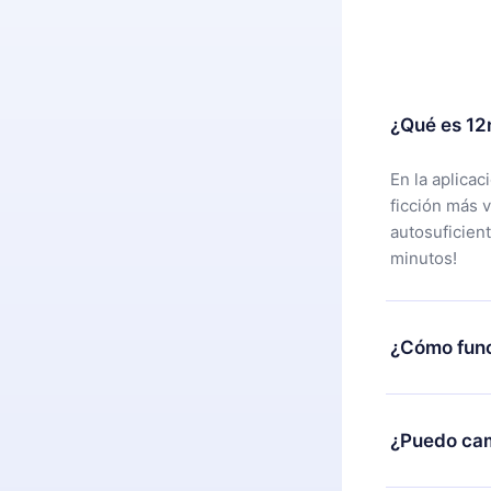
¿Qué es 12
En la aplica
ficción más 
autosuficien
minutos!
¿Cómo func
Puedes desca
alguna razón
¿Puedo cam
nuestro equi
compra y soli