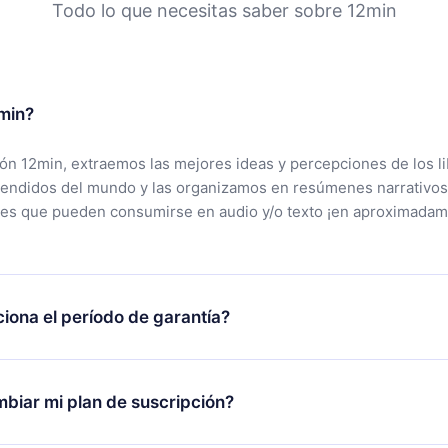
Todo lo que necesitas saber sobre 12min
min?
ción 12min, extraemos las mejores ideas y percepciones de los l
vendidos del mundo y las organizamos en resúmenes narrativos
tes que pueden consumirse en audio y/o texto ¡en aproximadam
iona el período de garantía?
rgar nuestra aplicación y comenzar a disfrutar de nuestra bibli
 no estás satisfecho con nuestra plataforma, simplemente conta
biar mi plan de suscripción?
po de soporte (
contacto@12min.com
) dentro de los 7 días poste
cita el reembolso del valor. Recibirás todo lo que pagaste, sin 