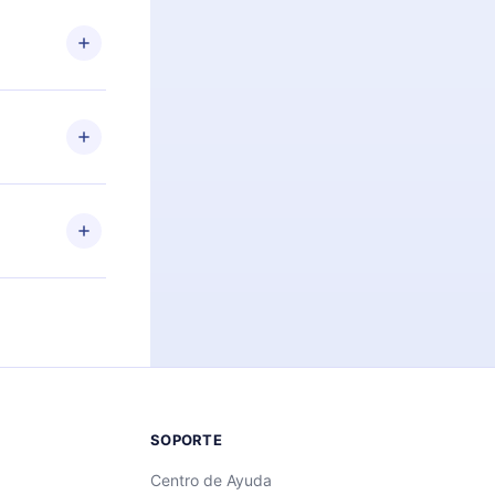
n. Por
firmar el
niversario de
a de más de
des leer o
ra iOS,
s sin
uier momento
 el contenido
SOPORTE
Centro de Ayuda