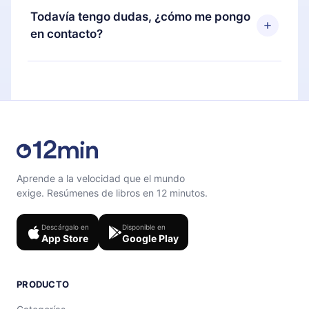
disponible para iOS, Android y Computadora.
puedes cancelar en cualquier momento y el
Todavía tengo dudas, ¿cómo me pongo
También puedes leer o escuchar tus títulos
próximo ciclo de facturación no ocurrirá.
en contacto?
favoritos sin conexión y desafiarte con un
cuestionario de preguntas para ayudarte a fijar el
Siéntete libre de contactarnos en
contenido al final de cada microlibro.
support@12min.com
.
Aprende a la velocidad que el mundo
exige. Resúmenes de libros en 12 minutos.
Descárgalo en
Disponible en
App Store
Google Play
PRODUCTO