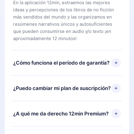
En la aplicación 12min, extraemos las mejores
ideas y percepciones de los libros de no ficción
más vendidos del mundo y las organizamos en
resúmenes narrativos únicos y autosuficientes
que pueden consumirse en audio y/o texto ¡en
aproximadamente 12 minutos!
¿Cómo funciona el período de garantía?
Puedes descargar nuestra aplicación y comenzar a
disfrutar de nuestra biblioteca. Si por alguna razón
¿Puedo cambiar mi plan de suscripción?
no estás satisfecho con nuestra plataforma,
simplemente contacta a nuestro equipo de
Sí, pero el cambio solo se aplicará a partir del
soporte (
contacto@12min.com
) dentro de los 7
próximo período de facturación. Por ejemplo, si
¿A qué me da derecho 12min Premium?
días posteriores a la compra y solicita el
decides cambiar tu suscripción mensual a anual,
reembolso del valor. Recibirás todo lo que
después de confirmar el cambio al plan anual, el
pagaste, sin preguntas ni burocracia.
12min Premium es un plan que te garantiza acceso
nuevo plan solo se aplicará y cobrará después del