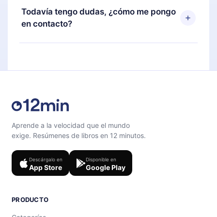
disponible para iOS, Android y Computadora.
puedes cancelar en cualquier momento y el
Todavía tengo dudas, ¿cómo me pongo
También puedes leer o escuchar tus títulos
próximo ciclo de facturación no ocurrirá.
en contacto?
favoritos sin conexión y desafiarte con un
cuestionario de preguntas para ayudarte a fijar el
Siéntete libre de contactarnos en
contenido al final de cada microlibro.
support@12min.com
.
Aprende a la velocidad que el mundo
exige. Resúmenes de libros en 12 minutos.
Descárgalo en
Disponible en
App Store
Google Play
PRODUCTO