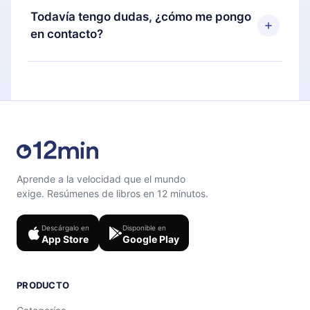
disponible para iOS, Android y Computadora.
puedes cancelar en cualquier momento y el
Todavía tengo dudas, ¿cómo me pongo
También puedes leer o escuchar tus títulos
próximo ciclo de facturación no ocurrirá.
en contacto?
favoritos sin conexión y desafiarte con un
cuestionario de preguntas para ayudarte a fijar el
Siéntete libre de contactarnos en
contenido al final de cada microlibro.
support@12min.com
.
Aprende a la velocidad que el mundo
exige. Resúmenes de libros en 12 minutos.
Descárgalo en
Disponible en
App Store
Google Play
PRODUCTO