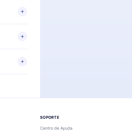
n. Por
firmar el
niversario de
a de más de
des leer o
ra iOS,
s sin
uier momento
 el contenido
SOPORTE
Centro de Ayuda