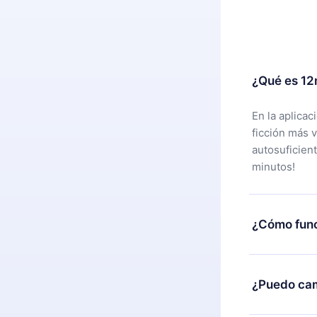
¿Qué es 12
En la aplica
ficción más 
autosuficien
minutos!
¿Cómo func
Puedes desca
alguna razón
¿Puedo cam
nuestro equi
compra y soli