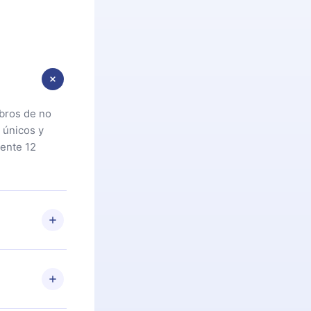
ibros de no
 únicos y
ente 12
oteca. Si por
cta a
riores a la
preguntas ni