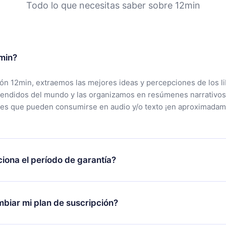
Todo lo que necesitas saber sobre 12min
min?
ción 12min, extraemos las mejores ideas y percepciones de los l
vendidos del mundo y las organizamos en resúmenes narrativos
tes que pueden consumirse en audio y/o texto ¡en aproximadam
iona el período de garantía?
rgar nuestra aplicación y comenzar a disfrutar de nuestra bibli
 no estás satisfecho con nuestra plataforma, simplemente conta
biar mi plan de suscripción?
po de soporte (
contacto@12min.com
) dentro de los 7 días poste
cita el reembolso del valor. Recibirás todo lo que pagaste, sin 