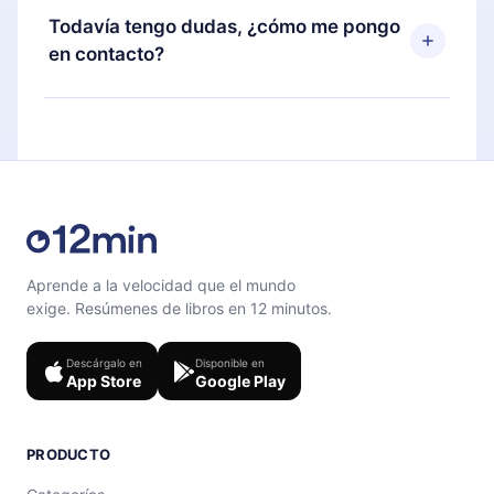
disponible para iOS, Android y Computadora.
puedes cancelar en cualquier momento y el
Todavía tengo dudas, ¿cómo me pongo
También puedes leer o escuchar tus títulos
próximo ciclo de facturación no ocurrirá.
en contacto?
favoritos sin conexión y desafiarte con un
cuestionario de preguntas para ayudarte a fijar el
Siéntete libre de contactarnos en
contenido al final de cada microlibro.
support@12min.com
.
Aprende a la velocidad que el mundo
exige. Resúmenes de libros en 12 minutos.
Descárgalo en
Disponible en
App Store
Google Play
PRODUCTO