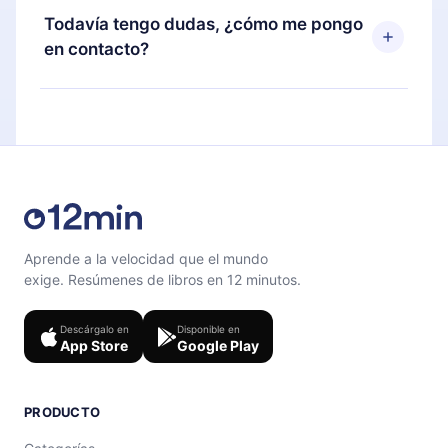
disponible para iOS, Android y Computadora.
puedes cancelar en cualquier momento y el
Todavía tengo dudas, ¿cómo me pongo
También puedes leer o escuchar tus títulos
próximo ciclo de facturación no ocurrirá.
en contacto?
favoritos sin conexión y desafiarte con un
cuestionario de preguntas para ayudarte a fijar el
Siéntete libre de contactarnos en
contenido al final de cada microlibro.
support@12min.com
.
Aprende a la velocidad que el mundo
exige. Resúmenes de libros en 12 minutos.
Descárgalo en
Disponible en
App Store
Google Play
PRODUCTO