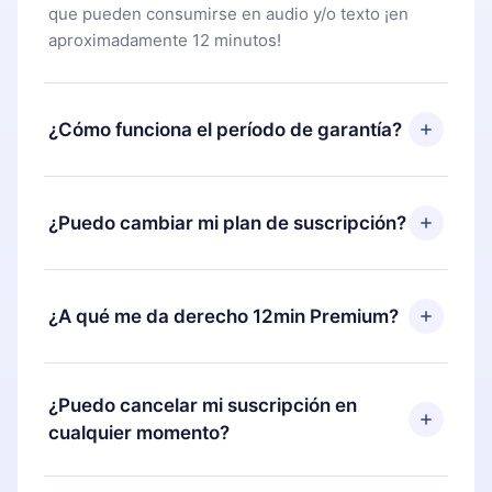
que pueden consumirse en audio y/o texto ¡en
aproximadamente 12 minutos!
¿Cómo funciona el período de garantía?
Puedes descargar nuestra aplicación y comenzar a
disfrutar de nuestra biblioteca. Si por alguna razón
¿Puedo cambiar mi plan de suscripción?
no estás satisfecho con nuestra plataforma,
simplemente contacta a nuestro equipo de
Sí, pero el cambio solo se aplicará a partir del
soporte (
contacto@12min.com
) dentro de los 7
próximo período de facturación. Por ejemplo, si
¿A qué me da derecho 12min Premium?
días posteriores a la compra y solicita el
decides cambiar tu suscripción mensual a anual,
reembolso del valor. Recibirás todo lo que
después de confirmar el cambio al plan anual, el
pagaste, sin preguntas ni burocracia.
12min Premium es un plan que te garantiza acceso
nuevo plan solo se aplicará y cobrará después del
a toda nuestra biblioteca de más de 2500 títulos
¿Puedo cancelar mi suscripción en
aniversario de facturación de ese mes.
disponibles en 3 idiomas (inglés, español y
cualquier momento?
portugués) que puedes leer o escuchar en
cualquier momento a través de nuestra aplicación
Sí, si decides no renovar tu suscripción a 12min,