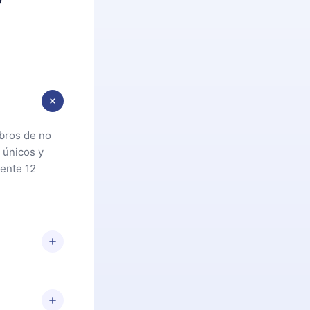
ibros de no
 únicos y
ente 12
oteca. Si por
cta a
riores a la