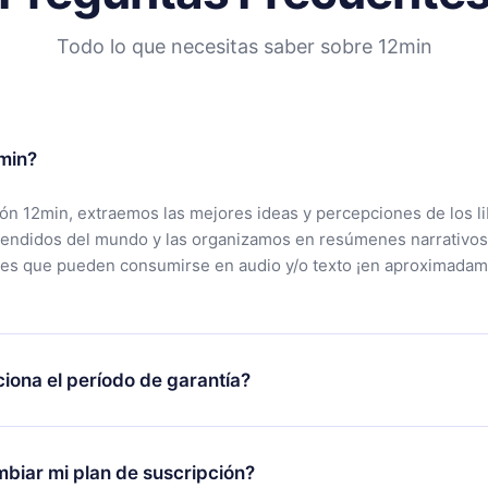
Todo lo que necesitas saber sobre 12min
min?
ción 12min, extraemos las mejores ideas y percepciones de los l
vendidos del mundo y las organizamos en resúmenes narrativos
tes que pueden consumirse en audio y/o texto ¡en aproximadam
iona el período de garantía?
rgar nuestra aplicación y comenzar a disfrutar de nuestra bibli
 no estás satisfecho con nuestra plataforma, simplemente conta
biar mi plan de suscripción?
po de soporte (
contacto@12min.com
) dentro de los 7 días poste