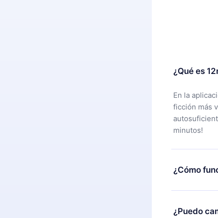
¿Qué es 12
En la aplica
ficción más 
autosuficien
minutos!
¿Cómo func
Puedes desca
alguna razón
¿Puedo cam
nuestro equi