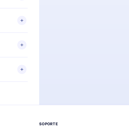
preguntas ni
n. Por
firmar el
niversario de
a de más de
des leer o
ra iOS,
s sin
uier momento
 el contenido
SOPORTE