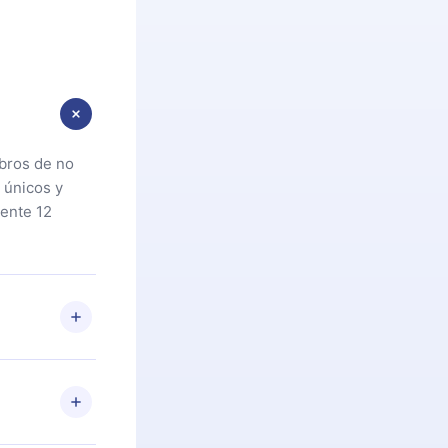
ibros de no
 únicos y
ente 12
oteca. Si por
cta a
riores a la
preguntas ni