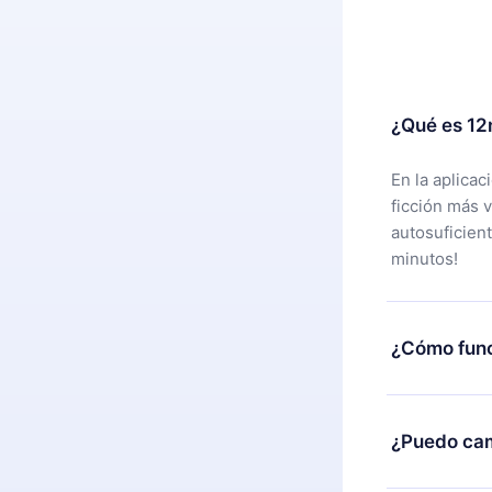
¿Qué es 12
En la aplica
ficción más 
autosuficien
minutos!
¿Cómo func
Puedes desca
alguna razón
¿Puedo cam
nuestro equi
compra y soli