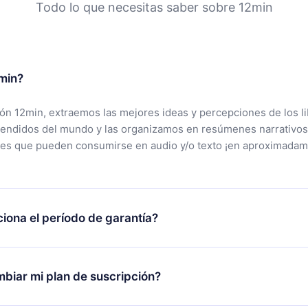
Todo lo que necesitas saber sobre 12min
min?
ción 12min, extraemos las mejores ideas y percepciones de los l
vendidos del mundo y las organizamos en resúmenes narrativos
tes que pueden consumirse en audio y/o texto ¡en aproximadam
iona el período de garantía?
rgar nuestra aplicación y comenzar a disfrutar de nuestra bibli
 no estás satisfecho con nuestra plataforma, simplemente conta
biar mi plan de suscripción?
po de soporte (
contacto@12min.com
) dentro de los 7 días poste
cita el reembolso del valor. Recibirás todo lo que pagaste, sin 