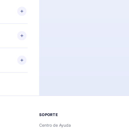
n. Por
firmar el
niversario de
a de más de
des leer o
ra iOS,
s sin
uier momento
 el contenido
SOPORTE
Centro de Ayuda