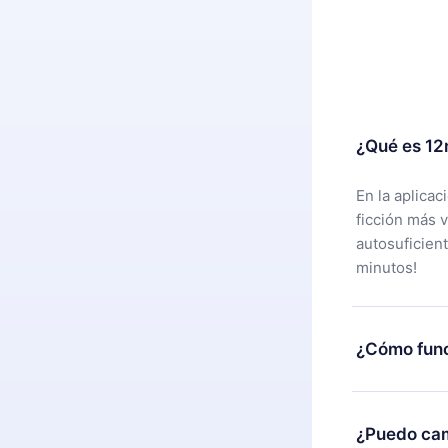
¿Qué es 12
En la aplica
ficción más 
autosuficien
minutos!
¿Cómo func
Puedes desca
alguna razón
¿Puedo cam
nuestro equi