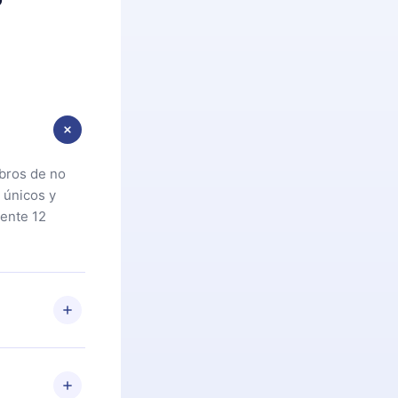
ibros de no
 únicos y
ente 12
oteca. Si por
cta a
riores a la