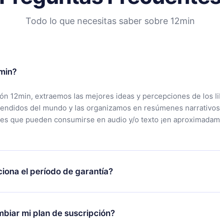
Todo lo que necesitas saber sobre 12min
min?
ción 12min, extraemos las mejores ideas y percepciones de los l
vendidos del mundo y las organizamos en resúmenes narrativos
tes que pueden consumirse en audio y/o texto ¡en aproximadam
iona el período de garantía?
rgar nuestra aplicación y comenzar a disfrutar de nuestra bibli
 no estás satisfecho con nuestra plataforma, simplemente conta
biar mi plan de suscripción?
po de soporte (
contacto@12min.com
) dentro de los 7 días poste