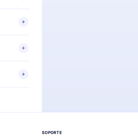
preguntas ni
n. Por
firmar el
niversario de
a de más de
des leer o
ra iOS,
s sin
uier momento
 el contenido
SOPORTE