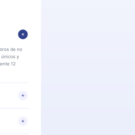
ibros de no
 únicos y
ente 12
oteca. Si por
cta a
riores a la
preguntas ni