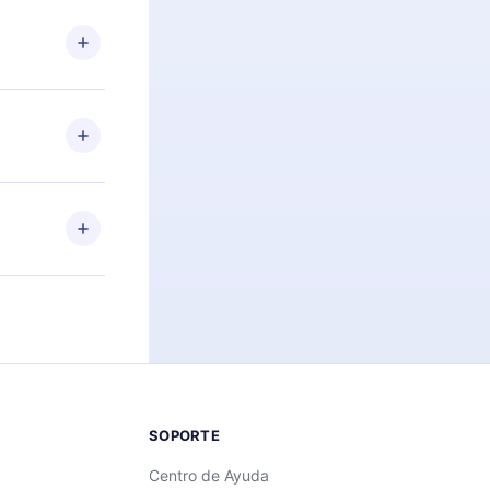
n. Por
firmar el
niversario de
a de más de
des leer o
ra iOS,
s sin
uier momento
 el contenido
SOPORTE
Centro de Ayuda