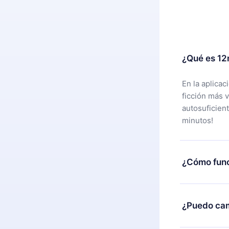
¿Qué es 12
En la aplica
ficción más 
autosuficien
minutos!
¿Cómo func
Puedes desca
alguna razón
¿Puedo cam
nuestro equi
compra y soli