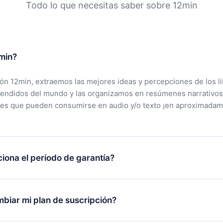
Todo lo que necesitas saber sobre 12min
min?
ción 12min, extraemos las mejores ideas y percepciones de los l
vendidos del mundo y las organizamos en resúmenes narrativos
tes que pueden consumirse en audio y/o texto ¡en aproximadam
iona el período de garantía?
rgar nuestra aplicación y comenzar a disfrutar de nuestra bibli
 no estás satisfecho con nuestra plataforma, simplemente conta
biar mi plan de suscripción?
po de soporte (
contacto@12min.com
) dentro de los 7 días poste
cita el reembolso del valor. Recibirás todo lo que pagaste, sin 