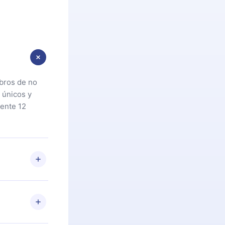
ibros de no
 únicos y
ente 12
oteca. Si por
cta a
riores a la
preguntas ni