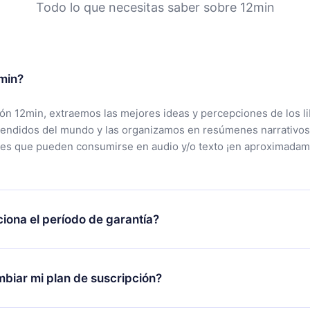
Todo lo que necesitas saber sobre 12min
min?
ción 12min, extraemos las mejores ideas y percepciones de los l
vendidos del mundo y las organizamos en resúmenes narrativos
tes que pueden consumirse en audio y/o texto ¡en aproximadam
iona el período de garantía?
rgar nuestra aplicación y comenzar a disfrutar de nuestra bibli
 no estás satisfecho con nuestra plataforma, simplemente conta
biar mi plan de suscripción?
po de soporte (
contacto@12min.com
) dentro de los 7 días poste
cita el reembolso del valor. Recibirás todo lo que pagaste, sin 