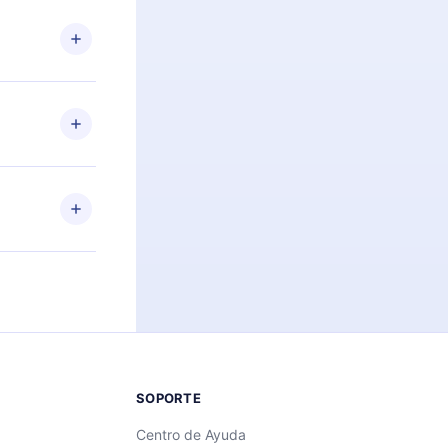
n. Por
firmar el
niversario de
a de más de
des leer o
ra iOS,
s sin
uier momento
 el contenido
SOPORTE
Centro de Ayuda