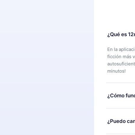
¿Qué es 12
En la aplica
ficción más 
autosuficien
minutos!
¿Cómo func
Puedes desca
alguna razón
¿Puedo cam
nuestro equi
compra y soli