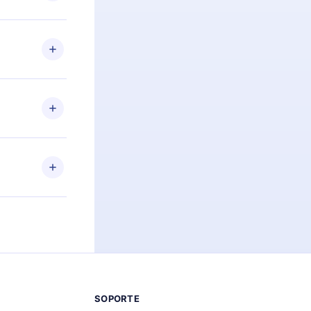
preguntas ni
n. Por
firmar el
niversario de
a de más de
des leer o
ra iOS,
s sin
uier momento
 el contenido
SOPORTE