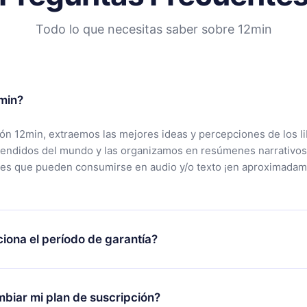
Todo lo que necesitas saber sobre 12min
min?
ción 12min, extraemos las mejores ideas y percepciones de los l
vendidos del mundo y las organizamos en resúmenes narrativos
tes que pueden consumirse en audio y/o texto ¡en aproximadam
iona el período de garantía?
rgar nuestra aplicación y comenzar a disfrutar de nuestra bibli
 no estás satisfecho con nuestra plataforma, simplemente conta
biar mi plan de suscripción?
po de soporte (
contacto@12min.com
) dentro de los 7 días poste