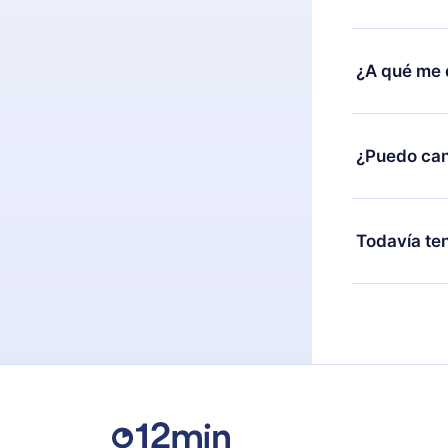
compra y soli
Sí, pero el c
burocracia.
ejemplo, si 
¿A qué me 
cambio al pla
facturación 
12min Premiu
2500 títulos
¿Puedo can
escuchar en 
Android y Co
Sí, si decid
conexión y d
y el próximo 
Todavía te
al final de c
Siéntete lib