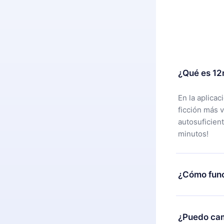
¿Qué es 12
En la aplica
ficción más 
autosuficien
minutos!
¿Cómo func
Puedes desca
alguna razón
¿Puedo cam
nuestro equi