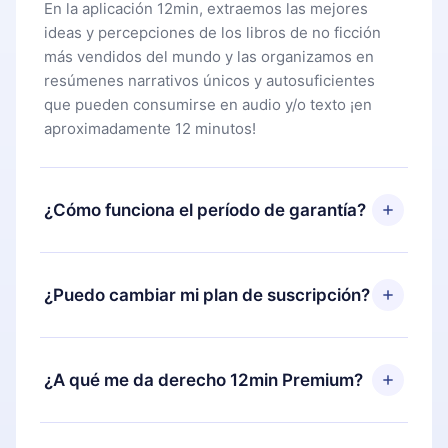
En la aplicación 12min, extraemos las mejores
ideas y percepciones de los libros de no ficción
más vendidos del mundo y las organizamos en
resúmenes narrativos únicos y autosuficientes
que pueden consumirse en audio y/o texto ¡en
aproximadamente 12 minutos!
¿Cómo funciona el período de garantía?
Puedes descargar nuestra aplicación y comenzar a
disfrutar de nuestra biblioteca. Si por alguna razón
¿Puedo cambiar mi plan de suscripción?
no estás satisfecho con nuestra plataforma,
simplemente contacta a nuestro equipo de
Sí, pero el cambio solo se aplicará a partir del
soporte (
contacto@12min.com
) dentro de los 7
próximo período de facturación. Por ejemplo, si
¿A qué me da derecho 12min Premium?
días posteriores a la compra y solicita el
decides cambiar tu suscripción mensual a anual,
reembolso del valor. Recibirás todo lo que
después de confirmar el cambio al plan anual, el
pagaste, sin preguntas ni burocracia.
12min Premium es un plan que te garantiza acceso
nuevo plan solo se aplicará y cobrará después del