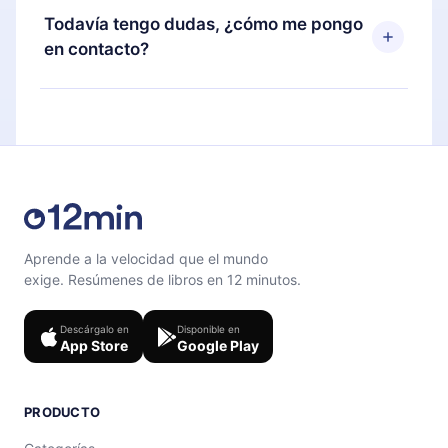
disponible para iOS, Android y Computadora.
puedes cancelar en cualquier momento y el
Todavía tengo dudas, ¿cómo me pongo
También puedes leer o escuchar tus títulos
próximo ciclo de facturación no ocurrirá.
en contacto?
favoritos sin conexión y desafiarte con un
cuestionario de preguntas para ayudarte a fijar el
Siéntete libre de contactarnos en
contenido al final de cada microlibro.
support@12min.com
.
Aprende a la velocidad que el mundo
exige. Resúmenes de libros en 12 minutos.
Descárgalo en
Disponible en
App Store
Google Play
PRODUCTO