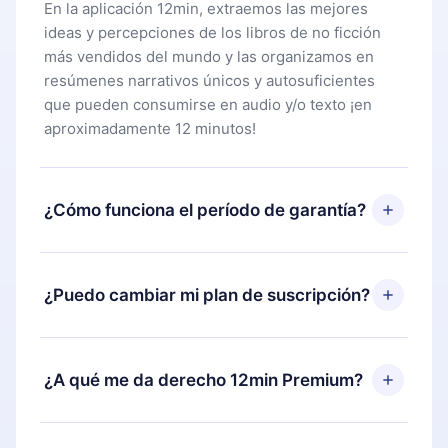
En la aplicación 12min, extraemos las mejores
ideas y percepciones de los libros de no ficción
más vendidos del mundo y las organizamos en
resúmenes narrativos únicos y autosuficientes
que pueden consumirse en audio y/o texto ¡en
aproximadamente 12 minutos!
¿Cómo funciona el período de garantía?
Puedes descargar nuestra aplicación y comenzar a
disfrutar de nuestra biblioteca. Si por alguna razón
¿Puedo cambiar mi plan de suscripción?
no estás satisfecho con nuestra plataforma,
simplemente contacta a nuestro equipo de
Sí, pero el cambio solo se aplicará a partir del
soporte (
contacto@12min.com
) dentro de los 7
próximo período de facturación. Por ejemplo, si
¿A qué me da derecho 12min Premium?
días posteriores a la compra y solicita el
decides cambiar tu suscripción mensual a anual,
reembolso del valor. Recibirás todo lo que
después de confirmar el cambio al plan anual, el
pagaste, sin preguntas ni burocracia.
12min Premium es un plan que te garantiza acceso
nuevo plan solo se aplicará y cobrará después del