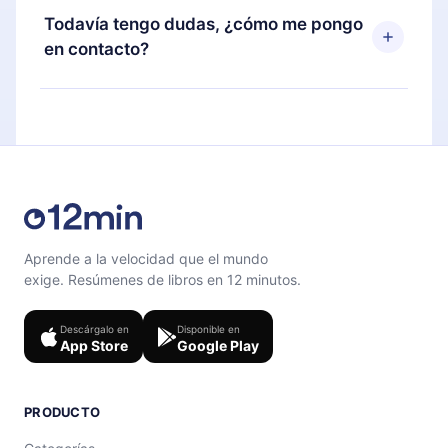
disponible para iOS, Android y Computadora.
puedes cancelar en cualquier momento y el
Todavía tengo dudas, ¿cómo me pongo
También puedes leer o escuchar tus títulos
próximo ciclo de facturación no ocurrirá.
en contacto?
favoritos sin conexión y desafiarte con un
cuestionario de preguntas para ayudarte a fijar el
Siéntete libre de contactarnos en
contenido al final de cada microlibro.
support@12min.com
.
Aprende a la velocidad que el mundo
exige. Resúmenes de libros en 12 minutos.
Descárgalo en
Disponible en
App Store
Google Play
PRODUCTO