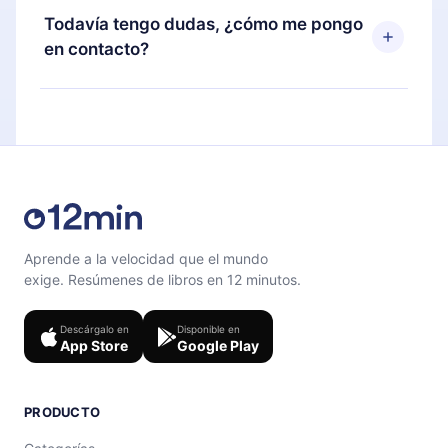
disponible para iOS, Android y Computadora.
puedes cancelar en cualquier momento y el
Todavía tengo dudas, ¿cómo me pongo
También puedes leer o escuchar tus títulos
próximo ciclo de facturación no ocurrirá.
en contacto?
favoritos sin conexión y desafiarte con un
cuestionario de preguntas para ayudarte a fijar el
Siéntete libre de contactarnos en
contenido al final de cada microlibro.
support@12min.com
.
Aprende a la velocidad que el mundo
exige. Resúmenes de libros en 12 minutos.
Descárgalo en
Disponible en
App Store
Google Play
PRODUCTO