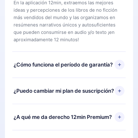
En la aplicación 12min, extraemos las mejores
ideas y percepciones de los libros de no ficción
más vendidos del mundo y las organizamos en
resúmenes narrativos únicos y autosuficientes
que pueden consumirse en audio y/o texto ¡en
aproximadamente 12 minutos!
¿Cómo funciona el período de garantía?
Puedes descargar nuestra aplicación y comenzar a
disfrutar de nuestra biblioteca. Si por alguna razón
¿Puedo cambiar mi plan de suscripción?
no estás satisfecho con nuestra plataforma,
simplemente contacta a nuestro equipo de
Sí, pero el cambio solo se aplicará a partir del
soporte (
contacto@12min.com
) dentro de los 7
próximo período de facturación. Por ejemplo, si
¿A qué me da derecho 12min Premium?
días posteriores a la compra y solicita el
decides cambiar tu suscripción mensual a anual,
reembolso del valor. Recibirás todo lo que
después de confirmar el cambio al plan anual, el
pagaste, sin preguntas ni burocracia.
12min Premium es un plan que te garantiza acceso
nuevo plan solo se aplicará y cobrará después del