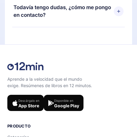
disponible para iOS, Android y Computadora.
puedes cancelar en cualquier momento y el
Todavía tengo dudas, ¿cómo me pongo
También puedes leer o escuchar tus títulos
próximo ciclo de facturación no ocurrirá.
en contacto?
favoritos sin conexión y desafiarte con un
cuestionario de preguntas para ayudarte a fijar el
Siéntete libre de contactarnos en
contenido al final de cada microlibro.
support@12min.com
.
Aprende a la velocidad que el mundo
exige. Resúmenes de libros en 12 minutos.
Descárgalo en
Disponible en
App Store
Google Play
PRODUCTO