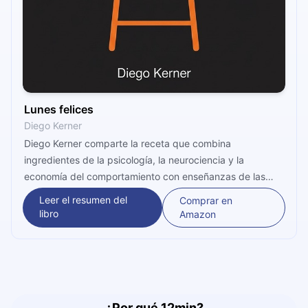
Lunes felices
Diego Kerner
Diego Kerner comparte la receta que combina
ingredientes de la psicología, la neurociencia y la
economía del comportamiento con enseñanzas de las
artes marciales y su propia experiencia para que te
Leer el resumen del
Comprar en
asegures lunes felices por el resto de tu vida.
libro
Amazon
¿Por qué 12min?