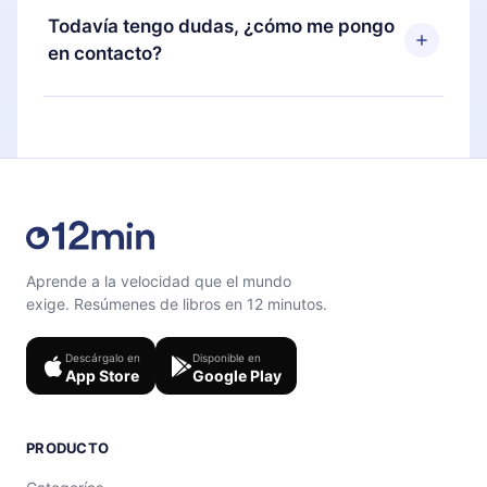
disponible para iOS, Android y Computadora.
puedes cancelar en cualquier momento y el
Todavía tengo dudas, ¿cómo me pongo
También puedes leer o escuchar tus títulos
próximo ciclo de facturación no ocurrirá.
en contacto?
favoritos sin conexión y desafiarte con un
cuestionario de preguntas para ayudarte a fijar el
Siéntete libre de contactarnos en
contenido al final de cada microlibro.
support@12min.com
.
Aprende a la velocidad que el mundo
exige. Resúmenes de libros en 12 minutos.
Descárgalo en
Disponible en
App Store
Google Play
PRODUCTO