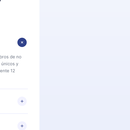
ibros de no
 únicos y
ente 12
oteca. Si por
cta a
riores a la