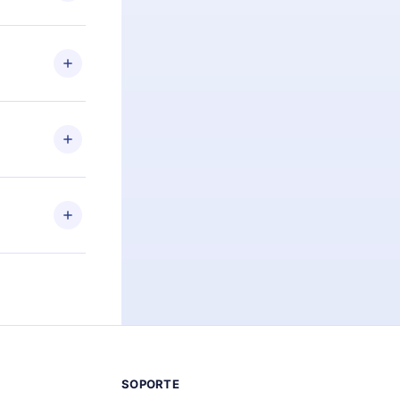
preguntas ni
n. Por
firmar el
niversario de
a de más de
des leer o
ra iOS,
s sin
uier momento
 el contenido
SOPORTE