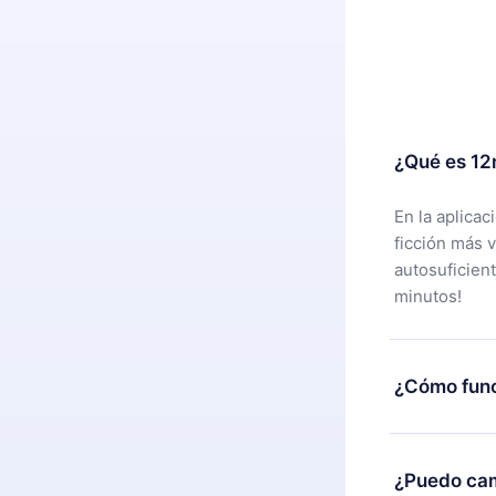
¿Qué es 12
En la aplica
ficción más 
autosuficien
minutos!
¿Cómo func
Puedes desca
alguna razón
¿Puedo cam
nuestro equi