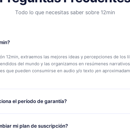
Todo lo que necesitas saber sobre 12min
min?
ción 12min, extraemos las mejores ideas y percepciones de los l
vendidos del mundo y las organizamos en resúmenes narrativos
tes que pueden consumirse en audio y/o texto ¡en aproximadam
iona el período de garantía?
rgar nuestra aplicación y comenzar a disfrutar de nuestra bibli
 no estás satisfecho con nuestra plataforma, simplemente conta
biar mi plan de suscripción?
po de soporte (
contacto@12min.com
) dentro de los 7 días poste