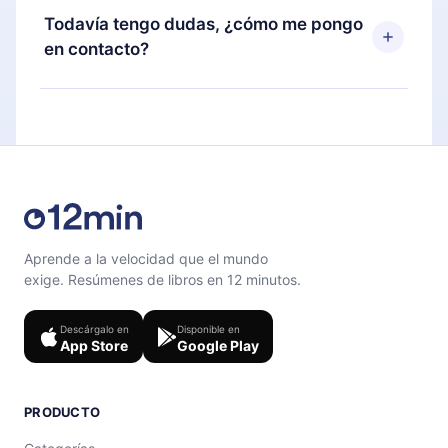
disponible para iOS, Android y Computadora.
puedes cancelar en cualquier momento y el
Todavía tengo dudas, ¿cómo me pongo
También puedes leer o escuchar tus títulos
próximo ciclo de facturación no ocurrirá.
en contacto?
favoritos sin conexión y desafiarte con un
cuestionario de preguntas para ayudarte a fijar el
Siéntete libre de contactarnos en
contenido al final de cada microlibro.
support@12min.com
.
Aprende a la velocidad que el mundo
exige. Resúmenes de libros en 12 minutos.
Descárgalo en
Disponible en
App Store
Google Play
PRODUCTO