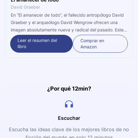
David Graeber
En “El amanecer de todo”, el fallecido antropólogo David
Graeber y el arqueólogo David Wengrow ofrecen una
imagen absolutamente nueva y radical del pasado. Este
libro defiende que las comunidades de la prehistoria eran
Leer el resumen del
Comprar en
mucho más cambiantes de lo que se ha pensado; un
libro
Amazon
planteamiento que desarticula los relatos fundacionales
más arraigados, desde el desarrollo de las ciudades
hasta los orígenes del Estado, la desigualdad o la
democracia.
¿Por qué 12min?
Escuchar
Escucha las ideas clave de los mejores libros de no
ficción del mundo en solo 12 minutos