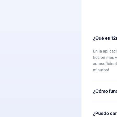
¿Qué es 12
En la aplica
ficción más 
autosuficien
minutos!
¿Cómo func
Puedes desca
alguna razón
¿Puedo cam
nuestro equi