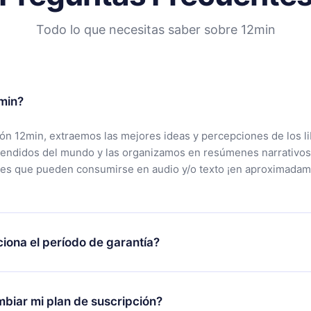
Todo lo que necesitas saber sobre 12min
min?
ción 12min, extraemos las mejores ideas y percepciones de los l
vendidos del mundo y las organizamos en resúmenes narrativos
tes que pueden consumirse en audio y/o texto ¡en aproximadam
iona el período de garantía?
rgar nuestra aplicación y comenzar a disfrutar de nuestra bibli
 no estás satisfecho con nuestra plataforma, simplemente conta
biar mi plan de suscripción?
po de soporte (
contacto@12min.com
) dentro de los 7 días poste