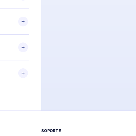
preguntas ni
n. Por
firmar el
niversario de
a de más de
des leer o
ra iOS,
s sin
uier momento
 el contenido
SOPORTE