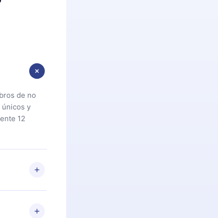
ibros de no
 únicos y
ente 12
oteca. Si por
cta a
riores a la