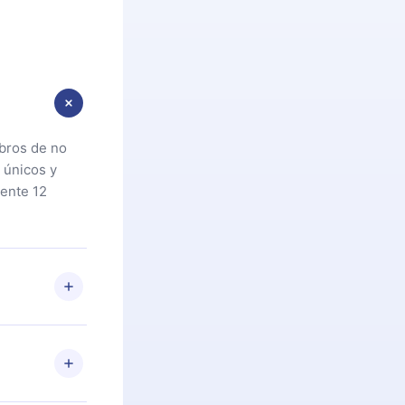
ibros de no
 únicos y
ente 12
oteca. Si por
cta a
riores a la
preguntas ni