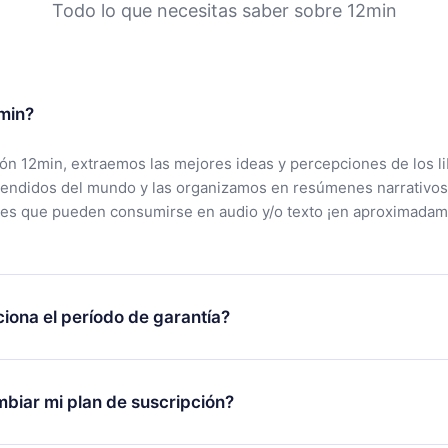
Todo lo que necesitas saber sobre 12min
min?
ción 12min, extraemos las mejores ideas y percepciones de los l
vendidos del mundo y las organizamos en resúmenes narrativos
tes que pueden consumirse en audio y/o texto ¡en aproximadam
iona el período de garantía?
rgar nuestra aplicación y comenzar a disfrutar de nuestra bibli
 no estás satisfecho con nuestra plataforma, simplemente conta
biar mi plan de suscripción?
po de soporte (
contacto@12min.com
) dentro de los 7 días poste
cita el reembolso del valor. Recibirás todo lo que pagaste, sin 