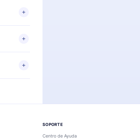
n. Por
firmar el
niversario de
a de más de
des leer o
ra iOS,
s sin
uier momento
 el contenido
SOPORTE
Centro de Ayuda