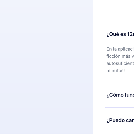
¿Qué es 12
En la aplica
ficción más 
autosuficien
minutos!
¿Cómo func
Puedes desca
alguna razón
¿Puedo cam
nuestro equi
compra y soli