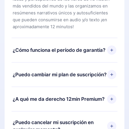
más vendidos del mundo y las organizamos en
resúmenes narrativos únicos y autosuficientes
que pueden consumirse en audio y/o texto ¡en
aproximadamente 12 minutos!
¿Cómo funciona el período de garantía?
Puedes descargar nuestra aplicación y comenzar a
disfrutar de nuestra biblioteca. Si por alguna razón
¿Puedo cambiar mi plan de suscripción?
no estás satisfecho con nuestra plataforma,
simplemente contacta a nuestro equipo de
Sí, pero el cambio solo se aplicará a partir del
soporte (
contacto@12min.com
) dentro de los 7
próximo período de facturación. Por ejemplo, si
¿A qué me da derecho 12min Premium?
días posteriores a la compra y solicita el
decides cambiar tu suscripción mensual a anual,
reembolso del valor. Recibirás todo lo que
después de confirmar el cambio al plan anual, el
pagaste, sin preguntas ni burocracia.
12min Premium es un plan que te garantiza acceso
nuevo plan solo se aplicará y cobrará después del
a toda nuestra biblioteca de más de 2500 títulos
¿Puedo cancelar mi suscripción en
aniversario de facturación de ese mes.
disponibles en 3 idiomas (inglés, español y