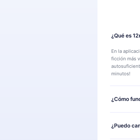
¿Qué es 12
En la aplica
ficción más 
autosuficien
minutos!
¿Cómo func
Puedes desca
alguna razón
¿Puedo cam
nuestro equi
compra y soli