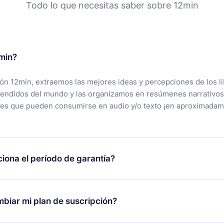
Todo lo que necesitas saber sobre 12min
min?
ción 12min, extraemos las mejores ideas y percepciones de los l
vendidos del mundo y las organizamos en resúmenes narrativos
tes que pueden consumirse en audio y/o texto ¡en aproximadam
iona el período de garantía?
rgar nuestra aplicación y comenzar a disfrutar de nuestra bibli
 no estás satisfecho con nuestra plataforma, simplemente conta
biar mi plan de suscripción?
po de soporte (
contacto@12min.com
) dentro de los 7 días poste
cita el reembolso del valor. Recibirás todo lo que pagaste, sin 