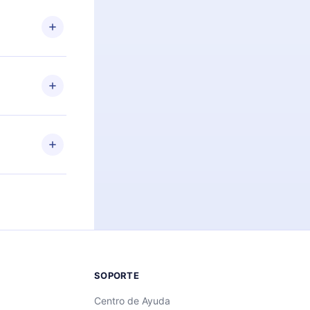
n. Por
firmar el
niversario de
a de más de
des leer o
ra iOS,
s sin
uier momento
 el contenido
SOPORTE
Centro de Ayuda