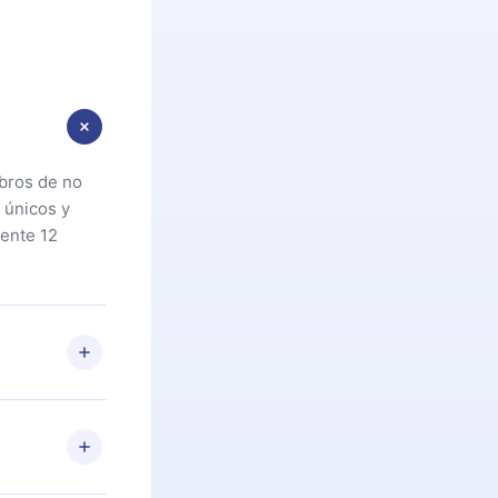
ibros de no
 únicos y
ente 12
oteca. Si por
cta a
riores a la
preguntas ni