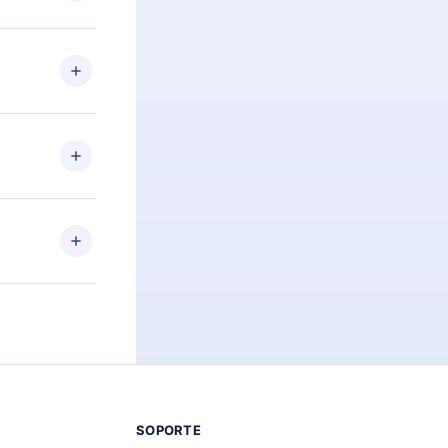
preguntas ni
n. Por
firmar el
niversario de
a de más de
des leer o
ra iOS,
s sin
uier momento
 el contenido
SOPORTE