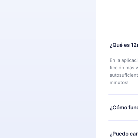
¿Qué es 12
En la aplica
ficción más 
autosuficien
minutos!
¿Cómo func
Puedes desca
alguna razón
¿Puedo cam
nuestro equi