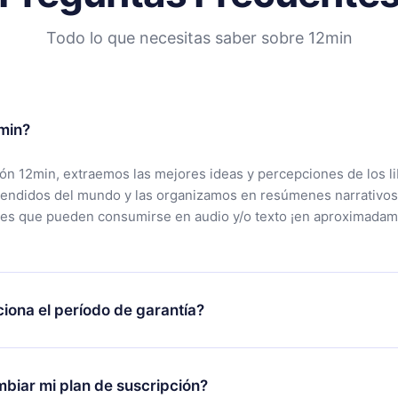
Todo lo que necesitas saber sobre 12min
min?
ción 12min, extraemos las mejores ideas y percepciones de los l
vendidos del mundo y las organizamos en resúmenes narrativos
tes que pueden consumirse en audio y/o texto ¡en aproximadam
iona el período de garantía?
rgar nuestra aplicación y comenzar a disfrutar de nuestra bibli
 no estás satisfecho con nuestra plataforma, simplemente conta
biar mi plan de suscripción?
po de soporte (
contacto@12min.com
) dentro de los 7 días poste