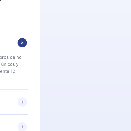
ibros de no
 únicos y
ente 12
oteca. Si por
cta a
riores a la