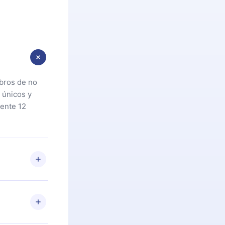
ibros de no
 únicos y
ente 12
oteca. Si por
cta a
riores a la
preguntas ni