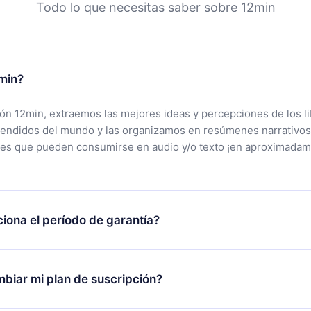
Todo lo que necesitas saber sobre 12min
min?
ción 12min, extraemos las mejores ideas y percepciones de los l
vendidos del mundo y las organizamos en resúmenes narrativos
tes que pueden consumirse en audio y/o texto ¡en aproximadam
iona el período de garantía?
rgar nuestra aplicación y comenzar a disfrutar de nuestra bibli
 no estás satisfecho con nuestra plataforma, simplemente conta
biar mi plan de suscripción?
po de soporte (
contacto@12min.com
) dentro de los 7 días poste
cita el reembolso del valor. Recibirás todo lo que pagaste, sin 