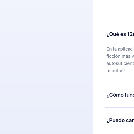
¿Qué es 12
En la aplica
ficción más 
autosuficien
minutos!
¿Cómo func
Puedes desca
alguna razón
¿Puedo cam
nuestro equi
compra y soli