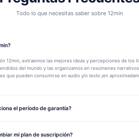
Todo lo que necesitas saber sobre 12min
min?
ción 12min, extraemos las mejores ideas y percepciones de los l
vendidos del mundo y las organizamos en resúmenes narrativos
tes que pueden consumirse en audio y/o texto ¡en aproximadam
iona el período de garantía?
rgar nuestra aplicación y comenzar a disfrutar de nuestra bibli
 no estás satisfecho con nuestra plataforma, simplemente conta
biar mi plan de suscripción?
po de soporte (
contacto@12min.com
) dentro de los 7 días poste