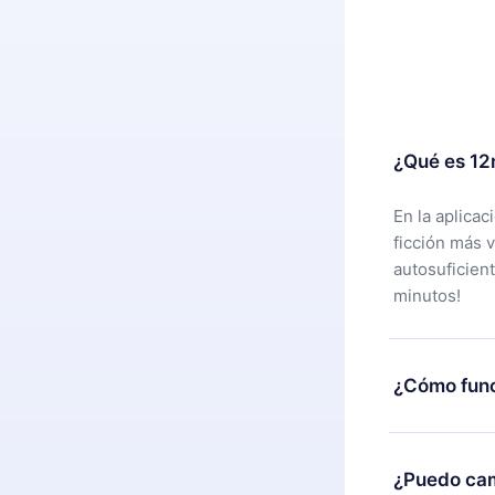
¿Qué es 12
En la aplica
ficción más 
autosuficien
minutos!
¿Cómo func
Puedes desca
alguna razón
¿Puedo cam
nuestro equi