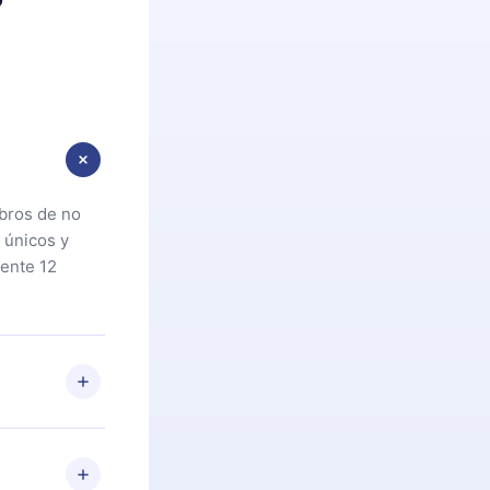
ibros de no
 únicos y
ente 12
oteca. Si por
cta a
riores a la