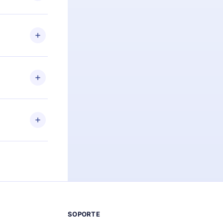
preguntas ni
n. Por
firmar el
niversario de
a de más de
des leer o
ra iOS,
s sin
uier momento
 el contenido
SOPORTE