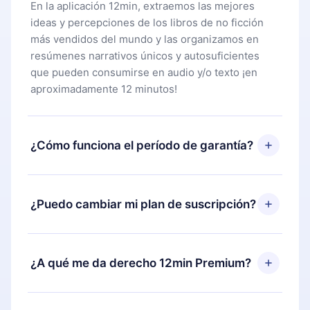
En la aplicación 12min, extraemos las mejores
ideas y percepciones de los libros de no ficción
más vendidos del mundo y las organizamos en
resúmenes narrativos únicos y autosuficientes
que pueden consumirse en audio y/o texto ¡en
aproximadamente 12 minutos!
¿Cómo funciona el período de garantía?
Puedes descargar nuestra aplicación y comenzar a
disfrutar de nuestra biblioteca. Si por alguna razón
¿Puedo cambiar mi plan de suscripción?
no estás satisfecho con nuestra plataforma,
simplemente contacta a nuestro equipo de
Sí, pero el cambio solo se aplicará a partir del
soporte (
contacto@12min.com
) dentro de los 7
próximo período de facturación. Por ejemplo, si
¿A qué me da derecho 12min Premium?
días posteriores a la compra y solicita el
decides cambiar tu suscripción mensual a anual,
reembolso del valor. Recibirás todo lo que
después de confirmar el cambio al plan anual, el
pagaste, sin preguntas ni burocracia.
12min Premium es un plan que te garantiza acceso
nuevo plan solo se aplicará y cobrará después del