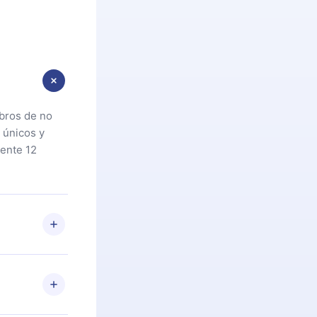
ibros de no
 únicos y
ente 12
oteca. Si por
cta a
riores a la
preguntas ni