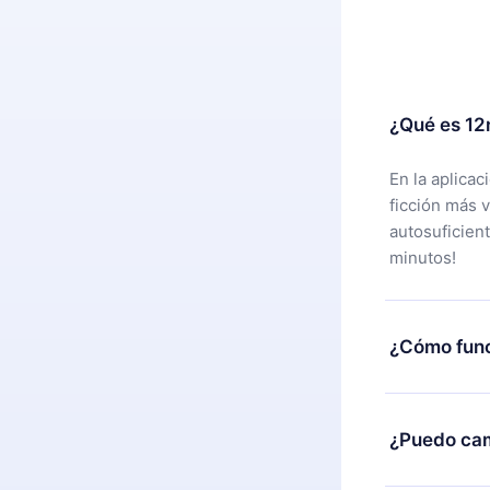
¿Qué es 12
En la aplica
ficción más 
autosuficien
minutos!
¿Cómo func
Puedes desca
alguna razón
¿Puedo cam
nuestro equi
compra y soli