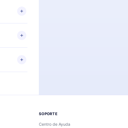
n. Por
firmar el
niversario de
a de más de
des leer o
ra iOS,
s sin
uier momento
 el contenido
SOPORTE
Centro de Ayuda