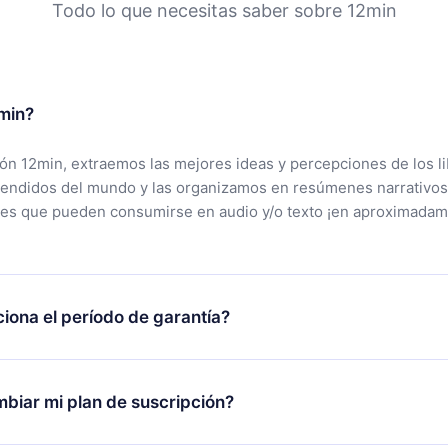
Todo lo que necesitas saber sobre 12min
min?
ción 12min, extraemos las mejores ideas y percepciones de los l
vendidos del mundo y las organizamos en resúmenes narrativos
tes que pueden consumirse en audio y/o texto ¡en aproximadam
iona el período de garantía?
rgar nuestra aplicación y comenzar a disfrutar de nuestra bibli
 no estás satisfecho con nuestra plataforma, simplemente conta
biar mi plan de suscripción?
po de soporte (
contacto@12min.com
) dentro de los 7 días poste
cita el reembolso del valor. Recibirás todo lo que pagaste, sin 