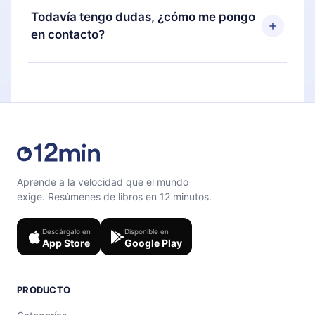
disponible para iOS, Android y Computadora.
puedes cancelar en cualquier momento y el
Todavía tengo dudas, ¿cómo me pongo
También puedes leer o escuchar tus títulos
próximo ciclo de facturación no ocurrirá.
en contacto?
favoritos sin conexión y desafiarte con un
cuestionario de preguntas para ayudarte a fijar el
Siéntete libre de contactarnos en
contenido al final de cada microlibro.
support@12min.com
.
Aprende a la velocidad que el mundo
exige. Resúmenes de libros en 12 minutos.
Descárgalo en
Disponible en
App Store
Google Play
PRODUCTO