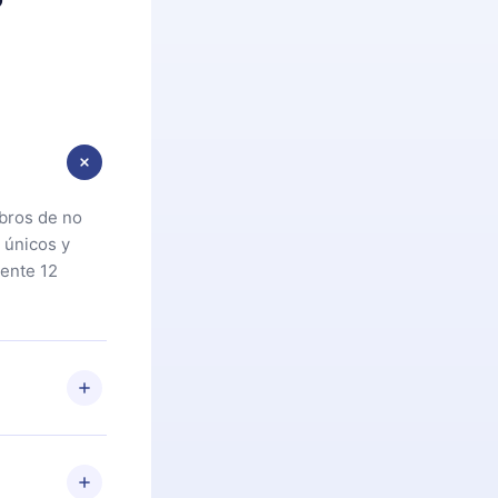
ibros de no
 únicos y
ente 12
oteca. Si por
cta a
riores a la