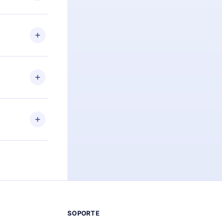
preguntas ni
n. Por
firmar el
niversario de
a de más de
des leer o
ra iOS,
s sin
uier momento
 el contenido
SOPORTE