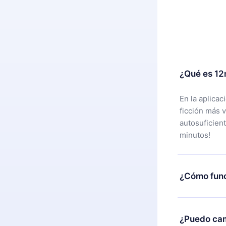
¿Qué es 12
En la aplica
ficción más 
autosuficien
minutos!
¿Cómo func
Puedes desca
alguna razón
¿Puedo cam
nuestro equi