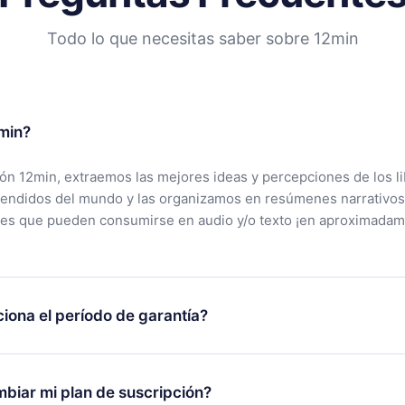
Todo lo que necesitas saber sobre 12min
min?
ción 12min, extraemos las mejores ideas y percepciones de los l
vendidos del mundo y las organizamos en resúmenes narrativos
tes que pueden consumirse en audio y/o texto ¡en aproximadam
iona el período de garantía?
rgar nuestra aplicación y comenzar a disfrutar de nuestra bibli
 no estás satisfecho con nuestra plataforma, simplemente conta
biar mi plan de suscripción?
po de soporte (
contacto@12min.com
) dentro de los 7 días poste