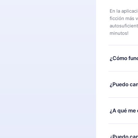
En la aplica
ficción más 
autosuficien
minutos!
¿Cómo func
Puedes desca
alguna razón
¿Puedo cam
nuestro equi
compra y soli
Sí, pero el c
burocracia.
ejemplo, si 
¿A qué me 
cambio al pla
facturación 
12min Premiu
2500 títulos
¿Puedo can