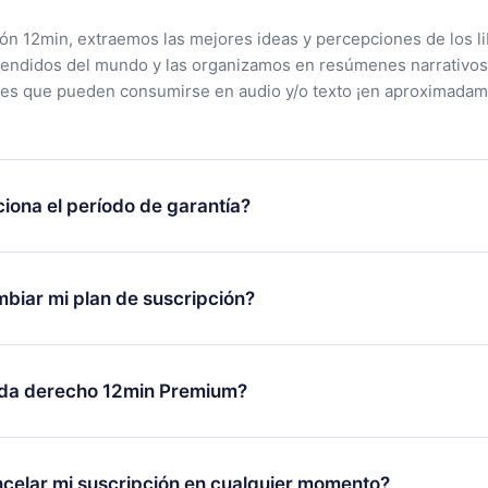
ción 12min, extraemos las mejores ideas y percepciones de los l
vendidos del mundo y las organizamos en resúmenes narrativos
tes que pueden consumirse en audio y/o texto ¡en aproximadam
iona el período de garantía?
rgar nuestra aplicación y comenzar a disfrutar de nuestra bibli
 no estás satisfecho con nuestra plataforma, simplemente conta
biar mi plan de suscripción?
po de soporte (
contacto@12min.com
) dentro de los 7 días poste
cita el reembolso del valor. Recibirás todo lo que pagaste, sin 
ambio solo se aplicará a partir del próximo período de facturació
decides cambiar tu suscripción mensual a anual, después de con
da derecho 12min Premium?
n anual, el nuevo plan solo se aplicará y cobrará después del a
de ese mes.
m es un plan que te garantiza acceso a toda nuestra bibliotec
 disponibles en 3 idiomas (inglés, español y portugués) que pue
celar mi suscripción en cualquier momento?