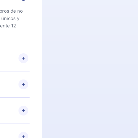
ibros de no
 únicos y
ente 12
oteca. Si por
cta a
riores a la
preguntas ni
n. Por
firmar el
niversario de
a de más de
des leer o