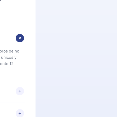
ibros de no
 únicos y
ente 12
oteca. Si por
cta a
riores a la