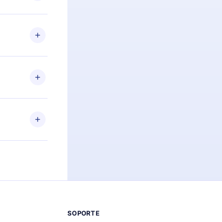
preguntas ni
n. Por
firmar el
niversario de
a de más de
des leer o
ra iOS,
s sin
uier momento
 el contenido
SOPORTE