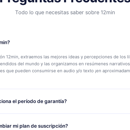
Todo lo que necesitas saber sobre 12min
min?
ción 12min, extraemos las mejores ideas y percepciones de los l
vendidos del mundo y las organizamos en resúmenes narrativos
tes que pueden consumirse en audio y/o texto ¡en aproximadam
iona el período de garantía?
rgar nuestra aplicación y comenzar a disfrutar de nuestra bibli
 no estás satisfecho con nuestra plataforma, simplemente conta
biar mi plan de suscripción?
po de soporte (
contacto@12min.com
) dentro de los 7 días poste