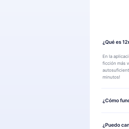
¿Qué es 12
En la aplica
ficción más 
autosuficien
minutos!
¿Cómo func
Puedes desca
alguna razón
¿Puedo cam
nuestro equi