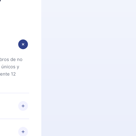
ibros de no
 únicos y
ente 12
oteca. Si por
cta a
riores a la