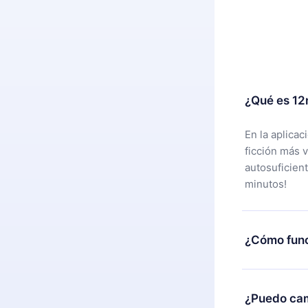
¿Qué es 12
En la aplica
ficción más 
autosuficien
minutos!
¿Cómo func
Puedes desca
alguna razón
¿Puedo cam
nuestro equi