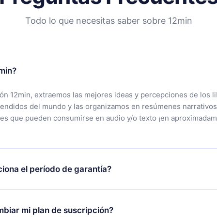
Todo lo que necesitas saber sobre 12min
min?
ción 12min, extraemos las mejores ideas y percepciones de los l
vendidos del mundo y las organizamos en resúmenes narrativos
tes que pueden consumirse en audio y/o texto ¡en aproximadam
iona el período de garantía?
rgar nuestra aplicación y comenzar a disfrutar de nuestra bibli
 no estás satisfecho con nuestra plataforma, simplemente conta
biar mi plan de suscripción?
po de soporte (
contacto@12min.com
) dentro de los 7 días poste