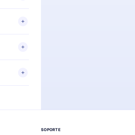
preguntas ni
n. Por
firmar el
niversario de
a de más de
des leer o
ra iOS,
s sin
uier momento
 el contenido
SOPORTE