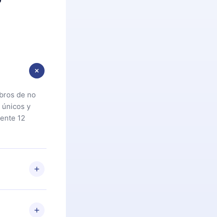
ibros de no
 únicos y
ente 12
oteca. Si por
cta a
riores a la