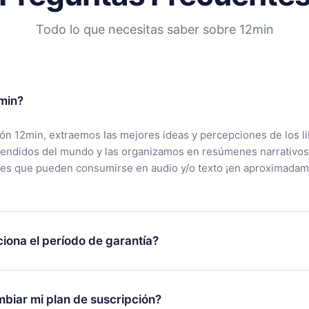
Todo lo que necesitas saber sobre 12min
min?
ción 12min, extraemos las mejores ideas y percepciones de los l
vendidos del mundo y las organizamos en resúmenes narrativos
tes que pueden consumirse en audio y/o texto ¡en aproximadam
iona el período de garantía?
rgar nuestra aplicación y comenzar a disfrutar de nuestra bibli
 no estás satisfecho con nuestra plataforma, simplemente conta
biar mi plan de suscripción?
po de soporte (
contacto@12min.com
) dentro de los 7 días poste