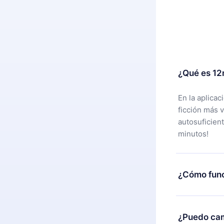
¿Qué es 12
En la aplica
ficción más 
autosuficien
minutos!
¿Cómo func
Puedes desca
alguna razón
¿Puedo cam
nuestro equi