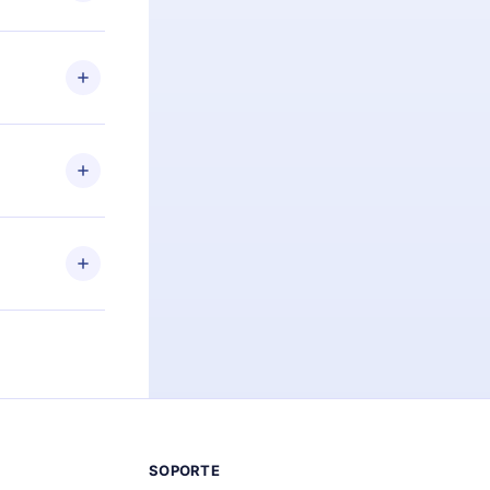
preguntas ni
n. Por
firmar el
niversario de
a de más de
des leer o
ra iOS,
s sin
uier momento
 el contenido
SOPORTE