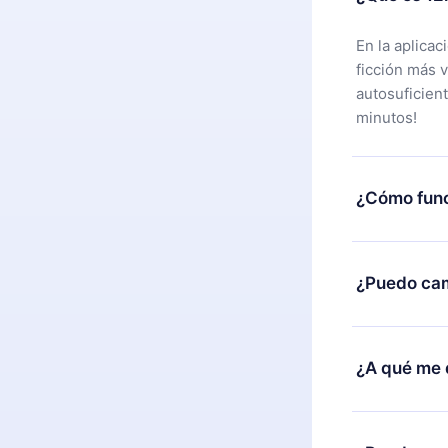
En la aplica
ficción más 
autosuficien
minutos!
¿Cómo func
Puedes desca
alguna razón
¿Puedo cam
nuestro equi
compra y soli
Sí, pero el c
burocracia.
ejemplo, si 
¿A qué me 
cambio al pla
facturación 
12min Premiu
2500 títulos