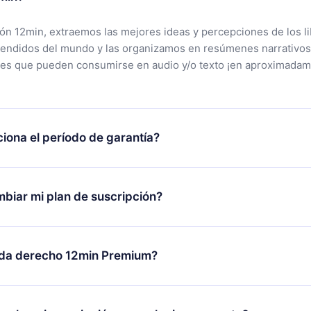
ción 12min, extraemos las mejores ideas y percepciones de los l
vendidos del mundo y las organizamos en resúmenes narrativos
tes que pueden consumirse en audio y/o texto ¡en aproximadam
iona el período de garantía?
rgar nuestra aplicación y comenzar a disfrutar de nuestra bibli
 no estás satisfecho con nuestra plataforma, simplemente conta
biar mi plan de suscripción?
po de soporte (
contacto@12min.com
) dentro de los 7 días poste
cita el reembolso del valor. Recibirás todo lo que pagaste, sin 
ambio solo se aplicará a partir del próximo período de facturació
decides cambiar tu suscripción mensual a anual, después de con
da derecho 12min Premium?
n anual, el nuevo plan solo se aplicará y cobrará después del a
de ese mes.
m es un plan que te garantiza acceso a toda nuestra bibliotec
 disponibles en 3 idiomas (inglés, español y portugués) que pue