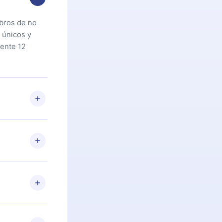
ibros de no
 únicos y
ente 12
oteca. Si por
cta a
riores a la
preguntas ni
n. Por
firmar el
niversario de
a de más de
des leer o