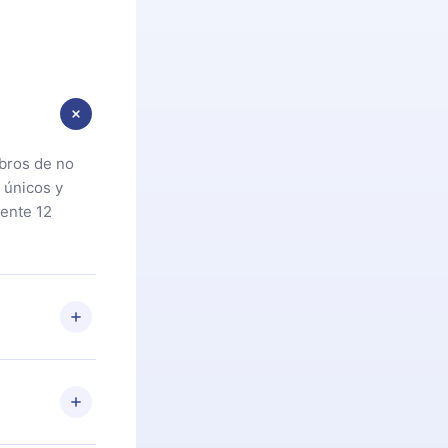
ibros de no
 únicos y
ente 12
oteca. Si por
cta a
riores a la
preguntas ni