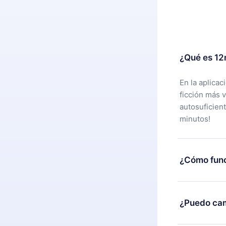
¿Qué es 12
En la aplica
ficción más 
autosuficien
minutos!
¿Cómo func
Puedes desca
alguna razón
¿Puedo cam
nuestro equi
compra y soli