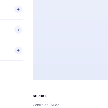
n. Por
firmar el
niversario de
a de más de
des leer o
ra iOS,
s sin
uier momento
 el contenido
SOPORTE
Centro de Ayuda