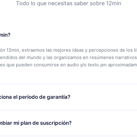
Todo lo que necesitas saber sobre 12min
min?
ción 12min, extraemos las mejores ideas y percepciones de los l
vendidos del mundo y las organizamos en resúmenes narrativos
tes que pueden consumirse en audio y/o texto ¡en aproximadam
iona el período de garantía?
rgar nuestra aplicación y comenzar a disfrutar de nuestra bibli
 no estás satisfecho con nuestra plataforma, simplemente conta
biar mi plan de suscripción?
po de soporte (
contacto@12min.com
) dentro de los 7 días poste
cita el reembolso del valor. Recibirás todo lo que pagaste, sin 