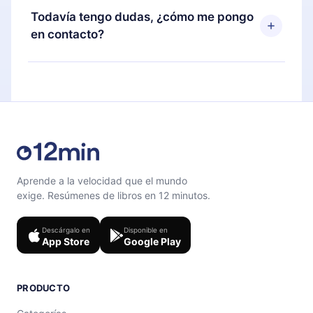
disponible para iOS, Android y Computadora.
puedes cancelar en cualquier momento y el
Todavía tengo dudas, ¿cómo me pongo
También puedes leer o escuchar tus títulos
próximo ciclo de facturación no ocurrirá.
en contacto?
favoritos sin conexión y desafiarte con un
cuestionario de preguntas para ayudarte a fijar el
Siéntete libre de contactarnos en
contenido al final de cada microlibro.
support@12min.com
.
Aprende a la velocidad que el mundo
exige. Resúmenes de libros en 12 minutos.
Descárgalo en
Disponible en
App Store
Google Play
PRODUCTO