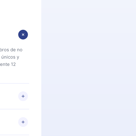
ibros de no
 únicos y
ente 12
oteca. Si por
cta a
riores a la
preguntas ni