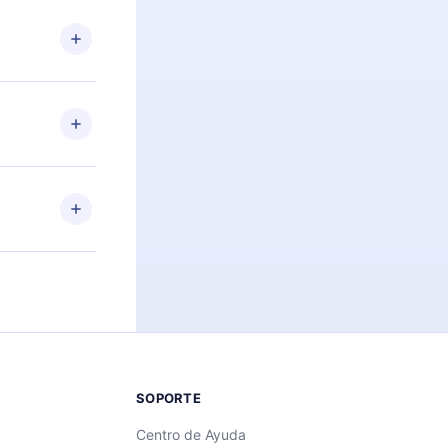
n. Por
firmar el
niversario de
a de más de
des leer o
ra iOS,
s sin
uier momento
 el contenido
SOPORTE
Centro de Ayuda