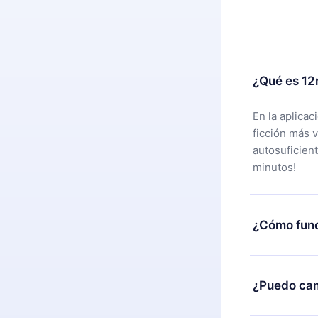
¿Qué es 12
En la aplica
ficción más 
autosuficien
minutos!
¿Cómo func
Puedes desca
alguna razón
¿Puedo cam
nuestro equi
compra y soli