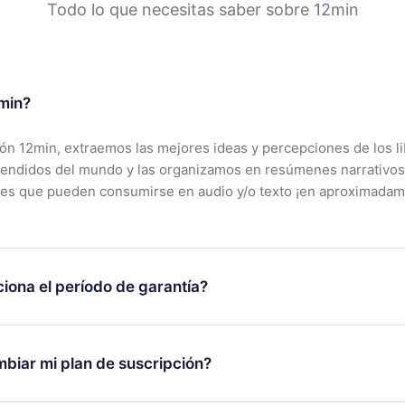
Todo lo que necesitas saber sobre 12min
min?
ción 12min, extraemos las mejores ideas y percepciones de los l
vendidos del mundo y las organizamos en resúmenes narrativos
tes que pueden consumirse en audio y/o texto ¡en aproximadam
iona el período de garantía?
rgar nuestra aplicación y comenzar a disfrutar de nuestra bibli
 no estás satisfecho con nuestra plataforma, simplemente conta
biar mi plan de suscripción?
po de soporte (
contacto@12min.com
) dentro de los 7 días poste
cita el reembolso del valor. Recibirás todo lo que pagaste, sin 